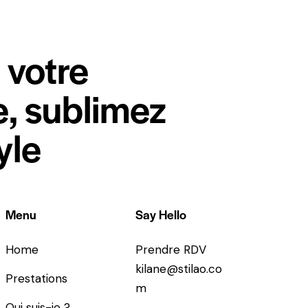
 votre
, sublimez
yle
Menu
Say Hello
Home
Prendre RDV
kilane@stilao.co
Prestations
m
Qui suis-je ?